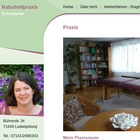
Naturheilpraxis
Home
Über mich
Heilverfahren - Diagn
Schumaier
Praxis
Bührerstr. 34
71640 Ludwigsburg
Tel.: 07141/2990303
Mein Praxisraum