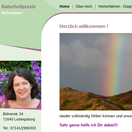
Naturheilpraxis
Home
Über mich
Heilverfahren - Diag
Schumaier
Herzlich willkommen !
Bührerstr. 34
wieder vollständig fühlen können und unse
71640 Ludwigsburg
Sehr gerne helfe ich Dir dabei!!
!
Tel.: 07141/2990303